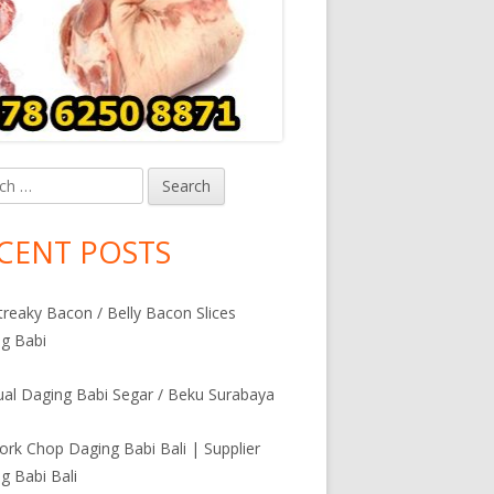
h
in
debar
CENT POSTS
Streaky Bacon / Belly Bacon Slices
g Babi
al Daging Babi Segar / Beku Surabaya
Pork Chop Daging Babi Bali | Supplier
g Babi Bali