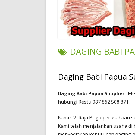
TAG:
DAGING BABI PA
Daging Babi Papua S
Daging Babi Papua Supplier
. Me
hubungi Restu 087 862 508 871.
Kami CV. Raja Boga perusahaan su
Kami telah menjalankan usaha di 
menyediakan kebutuhan daging ba