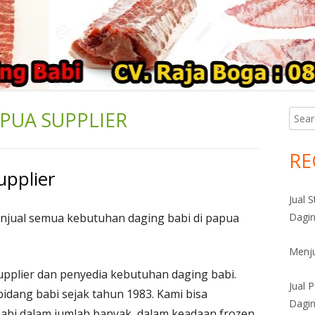
PUA SUPPLIER
Searc
Ma
for:
Si
RE
upplier
Jual 
njual semua kebutuhan daging babi di papua
Dagin
Menju
pplier dan penyedia kebutuhan daging babi.
Jual 
bidang babi sejak tahun 1983. Kami bisa
Dagin
bi dalam jumlah banyak, dalam keadaan frozen.