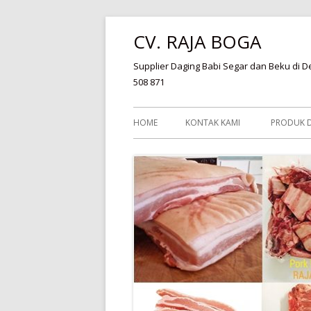
Skip
CV. RAJA BOGA
to
content
Supplier Daging Babi Segar dan Beku di De
508 871
Primary
HOME
KONTAK KAMI
PRODUK D
Menu