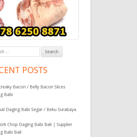
h
in
debar
CENT POSTS
Streaky Bacon / Belly Bacon Slices
g Babi
al Daging Babi Segar / Beku Surabaya
Pork Chop Daging Babi Bali | Supplier
g Babi Bali