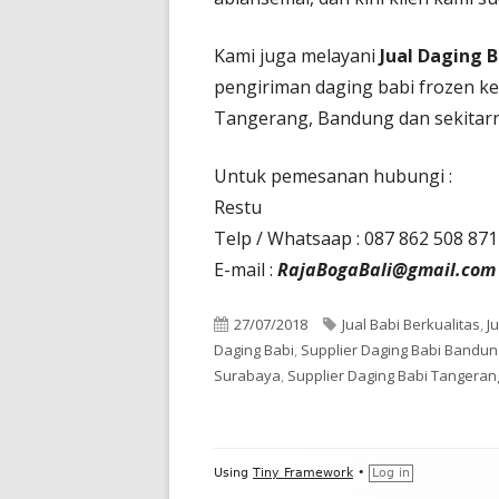
Kami juga melayani
Jual Daging 
pengiriman daging babi frozen ke 
Tangerang, Bandung dan sekitarn
Untuk pemesanan hubungi :
Restu
Telp / Whatsaap : 087 862 508 871
E-mail :
RajaBogaBali@gmail.com
Published
Tags
27/07/2018
Jual Babi Berkualitas
,
J
on
Daging Babi
,
Supplier Daging Babi Bandun
Surabaya
,
Supplier Daging Babi Tangeran
Footer
Using
Tiny Framework
•
Log in