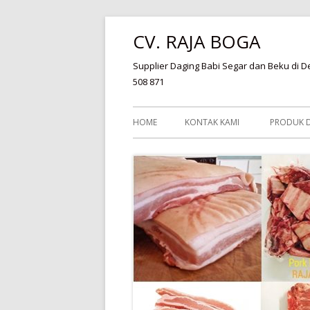
Skip
CV. RAJA BOGA
to
content
Supplier Daging Babi Segar dan Beku di De
508 871
Primary
HOME
KONTAK KAMI
PRODUK D
Menu