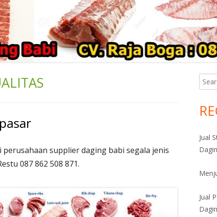
UALITAS
Searc
Ma
for:
Si
RE
pasar
Jual 
i perusahaan supplier daging babi segala jenis
Dagin
Restu 087 862 508 871.
Menju
Jual 
Dagin